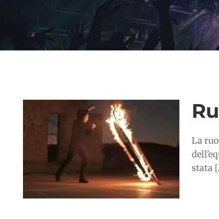
Ru
La ruo
dell'e
stata [.