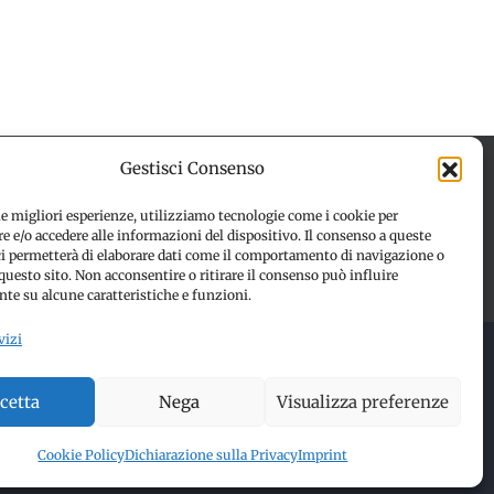
Gestisci Consenso
le migliori esperienze, utilizziamo tecnologie come i cookie per
 e/o accedere alle informazioni del dispositivo. Il consenso a queste
 (UE)
Disconoscimento
ci permetterà di elaborare dati come il comportamento di navigazione o
questo sito. Non acconsentire o ritirare il consenso può influire
te su alcune caratteristiche e funzioni.
vizi
 RESERVED | Made with ❤️ by
Jayconsulting.it
cetta
Nega
Visualizza preferenze
Cookie Policy
Dichiarazione sulla Privacy
Imprint