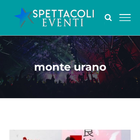
Salta
al
contenuto
monte urano