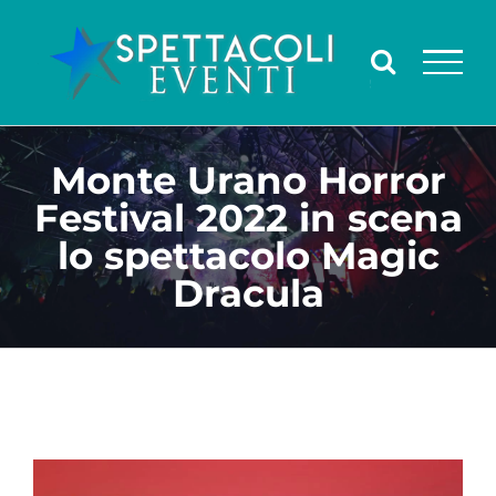
Salta
al
contenuto
Monte Urano Horror
Festival 2022 in scena
lo spettacolo Magic
Dracula
Ingrandisci