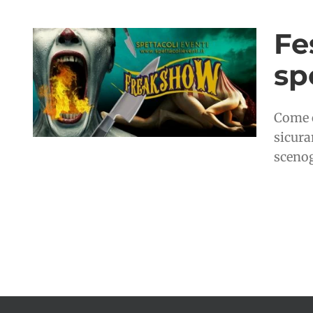
Fe
sp
Come o
sicura
scenogr