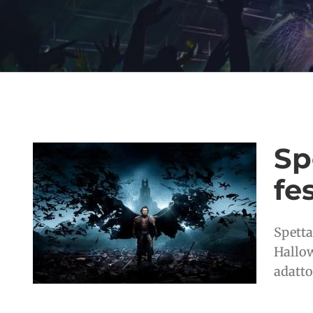
Sp
fe
Spetta
Hallow
adatto 