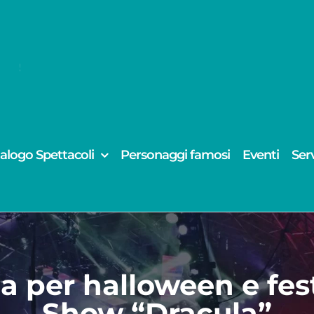
alogo Spettacoli
Personaggi famosi
Eventi
Serv
a per halloween e fest
Show “Dracula”