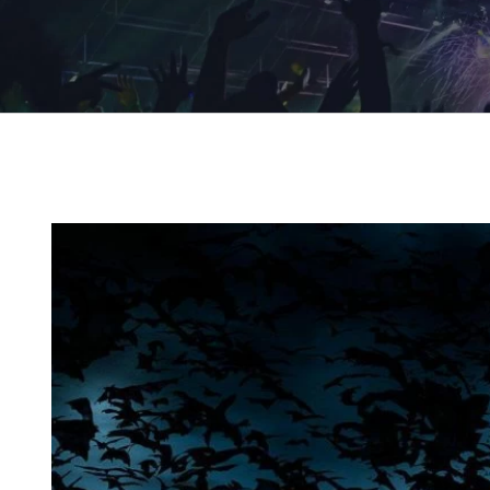
Ingrandisci
immagine