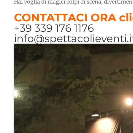
Hai voglia di magici colpi di scena, divertime
CONTATTACI ORA cli
+39 339 176 1176
info@spettacolieventi.i