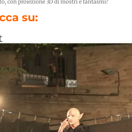
nto, con proiezione 3D di mostri e fantasmi?
cca su:
t