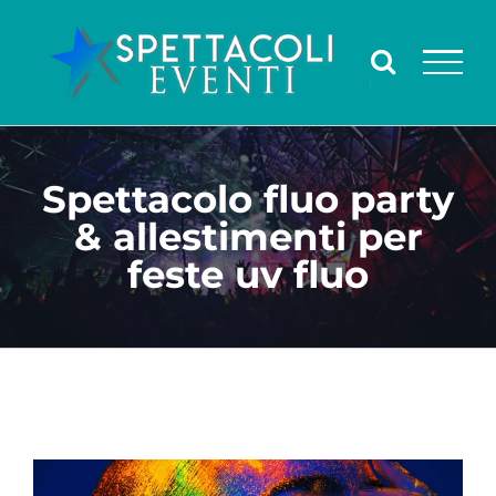
Salta
al
contenuto
Spettacolo fluo party
& allestimenti per
feste uv fluo
Ingrandisci