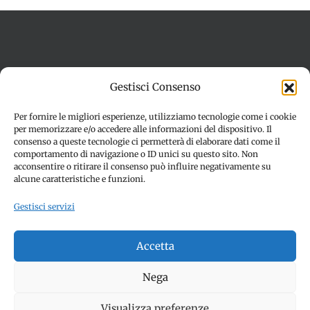
Termini e condizioni
Cookie Policy (UE)
Gestisci Consenso
Imprint
Dichiarazione sulla Privacy (UE)
Disconoscimento
Per fornire le migliori esperienze, utilizziamo tecnologie come i cookie
per memorizzare e/o accedere alle informazioni del dispositivo. Il
consenso a queste tecnologie ci permetterà di elaborare dati come il
comportamento di navigazione o ID unici su questo sito. Non
acconsentire o ritirare il consenso può influire negativamente su
alcune caratteristiche e funzioni.
Gestisci servizi
© Copyright 2012 -
2026 | SPETTACOLI EVENTI - CIVITANOVA
Accetta
MARCHE (MC) - Partita iva: 01907890436 | ALL RIGHTS
RESERVED | Made with ❤️ by
Jayconsulting.it
Nega
Visualizza preferenze