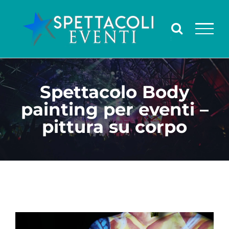
Salta
al
contenuto
Spettacolo Body
painting per eventi –
pittura su corpo
Ingrandisci