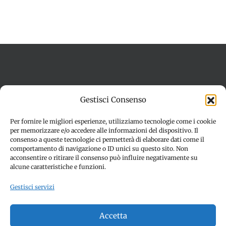
Termini e condizioni
Cookie Policy (UE)
Gestisci Consenso
Imprint
Dichiarazione sulla Privacy (UE)
Disconoscimento
Per fornire le migliori esperienze, utilizziamo tecnologie come i cookie
per memorizzare e/o accedere alle informazioni del dispositivo. Il
consenso a queste tecnologie ci permetterà di elaborare dati come il
comportamento di navigazione o ID unici su questo sito. Non
acconsentire o ritirare il consenso può influire negativamente su
alcune caratteristiche e funzioni.
Gestisci servizi
© Copyright 2012 -
2026 | SPETTACOLI EVENTI - CIVITANOVA
Accetta
MARCHE (MC) - Partita iva: 01907890436 | ALL RIGHTS