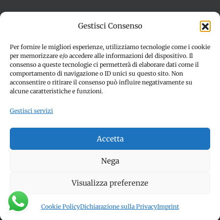
Termini e condizioni
Cookie Policy (UE)
Gestisci Consenso
Imprint
Dichiarazione sulla Privacy (UE)
Disconoscimento
Per fornire le migliori esperienze, utilizziamo tecnologie come i cookie
per memorizzare e/o accedere alle informazioni del dispositivo. Il
consenso a queste tecnologie ci permetterà di elaborare dati come il
comportamento di navigazione o ID unici su questo sito. Non
acconsentire o ritirare il consenso può influire negativamente su
alcune caratteristiche e funzioni.
Gestisci servizi
© Copyright 2012 -
2026 | SPETTACOLI EVENTI - CIVITANOVA
Accetta
MARCHE (MC) - Partita iva: 01907890436 | ALL RIGHTS
RESERVED | Made with ❤️ by
Jayconsulting.it
Nega
Visualizza preferenze
Facebook
Instagram
YouTube
Cookie Policy
Dichiarazione sulla Privacy
Imprint