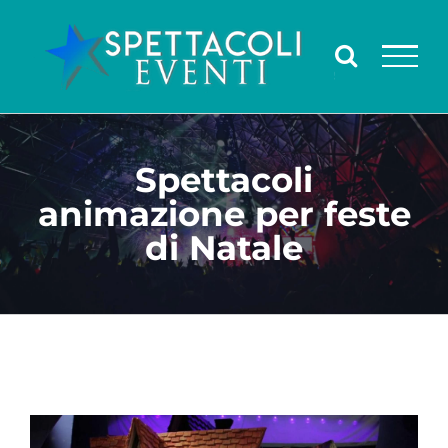
Salta
al
contenuto
Spettacoli
animazione per feste
di Natale
Ingrandisci