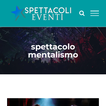
Salta
al
contenuto
spettacolo
mentalismo