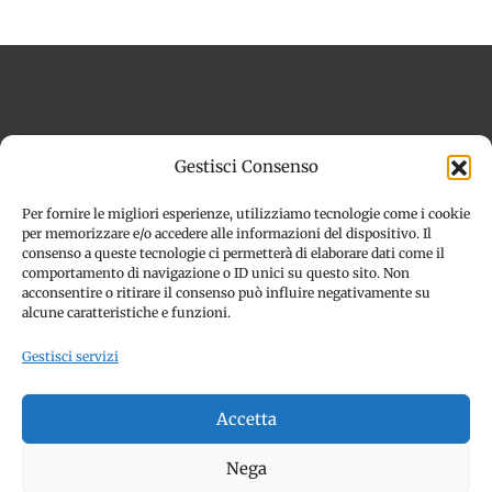
Termini e condizioni
Cookie Policy (UE)
Gestisci Consenso
Imprint
Dichiarazione sulla Privacy (UE)
Disconoscimento
Per fornire le migliori esperienze, utilizziamo tecnologie come i cookie
per memorizzare e/o accedere alle informazioni del dispositivo. Il
consenso a queste tecnologie ci permetterà di elaborare dati come il
comportamento di navigazione o ID unici su questo sito. Non
acconsentire o ritirare il consenso può influire negativamente su
alcune caratteristiche e funzioni.
Gestisci servizi
© Copyright 2012 -
2026 | SPETTACOLI EVENTI - CIVITANOVA
Accetta
MARCHE (MC) - Partita iva: 01907890436 | ALL RIGHTS
RESERVED | Made with ❤️ by
Jayconsulting.it
Nega