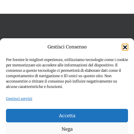
Termini e condizioni
Cookie Policy (UE)
Gestisci Consenso
Imprint
Dichiarazione sulla Privacy (UE)
Disconoscimento
Per fornire le migliori esperienze, utilizziamo tecnologie come i cookie
per memorizzare e/o accedere alle informazioni del dispositivo. Il
consenso a queste tecnologie ci permetterà di elaborare dati come il
comportamento di navigazione o ID unici su questo sito. Non
acconsentire o ritirare il consenso può influire negativamente su
alcune caratteristiche e funzioni.
Gestisci servizi
© Copyright 2012 -
2026 | SPETTACOLI EVENTI - CIVITANOVA
Accetta
MARCHE (MC) - Partita iva: 01907890436 | ALL RIGHTS
RESERVED | Made with ❤️ by
Jayconsulting.it
Nega