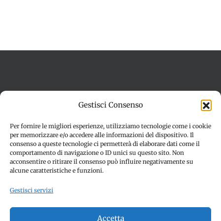
Termini e condizioni
Cookie Policy (UE)
Gestisci Consenso
Imprint
Dichiarazione sulla Privacy (UE)
Disconoscimento
Per fornire le migliori esperienze, utilizziamo tecnologie come i cookie
per memorizzare e/o accedere alle informazioni del dispositivo. Il
consenso a queste tecnologie ci permetterà di elaborare dati come il
comportamento di navigazione o ID unici su questo sito. Non
acconsentire o ritirare il consenso può influire negativamente su
alcune caratteristiche e funzioni.
Gestisci servizi
© Copyright 2012 -
2026 | SPETTACOLI EVENTI - CIVITANOVA
Accetta