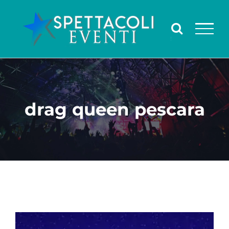
Salta
al
contenuto
drag queen pescara