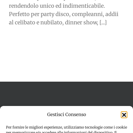
rendendolo unico ed indimenticabile.
Perfetto per party disco, compleanni, addii
al celibato e nubilato, dinner show, [...]
Termini e condizioni
Cookie Policy (UE)
Gestisci Consenso
Imprint
Dichiarazione sulla Privacy (UE)
Disconoscimento
Per fornire le migliori esperienze, utilizziamo tecnologie come i cookie
per memorizzare e/o accedere alle informazioni del dispositivo. Il