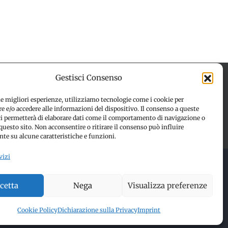
Gestisci Consenso
le migliori esperienze, utilizziamo tecnologie come i cookie per
 e/o accedere alle informazioni del dispositivo. Il consenso a queste
 (UE)
Disconoscimento
ci permetterà di elaborare dati come il comportamento di navigazione o
questo sito. Non acconsentire o ritirare il consenso può influire
te su alcune caratteristiche e funzioni.
vizi
 RESERVED | Made with ❤️ by
Jayconsulting.it
cetta
Nega
Visualizza preferenze
Cookie Policy
Dichiarazione sulla Privacy
Imprint