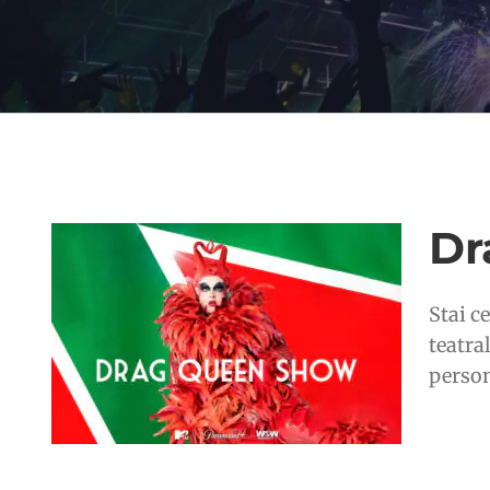
Dr
Stai c
teatra
person