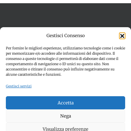
Termini e condizioni
Cookie Policy (UE)
Gestisci Consenso
Imprint
Dichiarazione sulla Privacy (UE)
Disconoscimento
Per fornire le migliori esperienze, utilizziamo tecnologie come i cookie
per memorizzare e/o accedere alle informazioni del dispositivo. Il
consenso a queste tecnologie ci permetterà di elaborare dati come il
comportamento di navigazione o ID unici su questo sito. Non
acconsentire o ritirare il consenso può influire negativamente su
alcune caratteristiche e funzioni.
Gestisci servizi
© Copyright 2012 -
2026 | SPETTACOLI EVENTI - CIVITANOVA
Accetta
MARCHE (MC) - Partita iva: 01907890436 | ALL RIGHTS
RESERVED | Made with ❤️ by
Jayconsulting.it
Nega
Visualizza preferenze