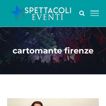
Salta
al
contenuto
cartomante firenze