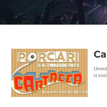
Ca
L'even
si svo