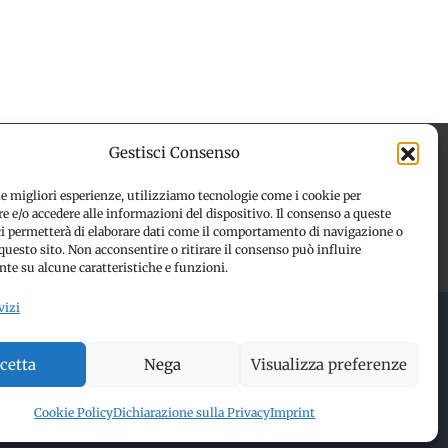
Gestisci Consenso
le migliori esperienze, utilizziamo tecnologie come i cookie per
 e/o accedere alle informazioni del dispositivo. Il consenso a queste
 (UE)
Disconoscimento
ci permetterà di elaborare dati come il comportamento di navigazione o
questo sito. Non acconsentire o ritirare il consenso può influire
te su alcune caratteristiche e funzioni.
vizi
 RESERVED | Made with ❤️ by
Jayconsulting.it
cetta
Nega
Visualizza preferenze
Cookie Policy
Dichiarazione sulla Privacy
Imprint