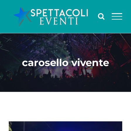
Salta
al
contenuto
carosello vivente