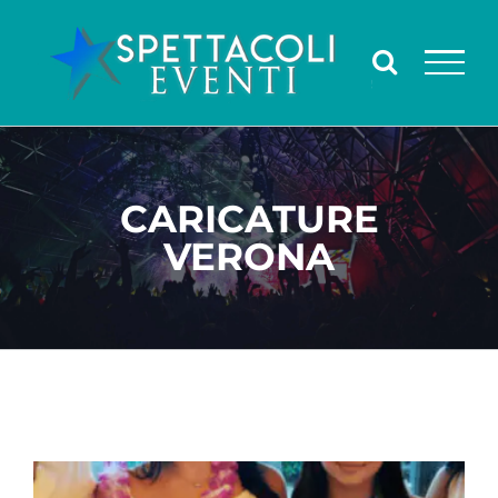
Salta
al
contenuto
CARICATURE
VERONA