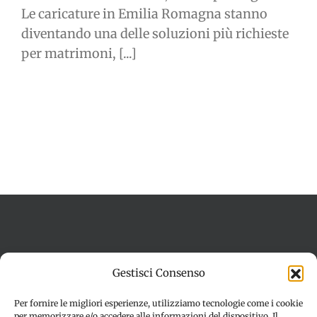
Le caricature in Emilia Romagna stanno
diventando una delle soluzioni più richieste
per matrimoni, [...]
Termini e condizioni
Cookie Policy (UE)
Gestisci Consenso
Imprint
Dichiarazione sulla Privacy (UE)
Disconoscimento
Per fornire le migliori esperienze, utilizziamo tecnologie come i cookie
per memorizzare e/o accedere alle informazioni del dispositivo. Il