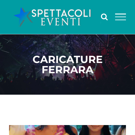
Salta
al
contenuto
CARICATURE
FERRARA