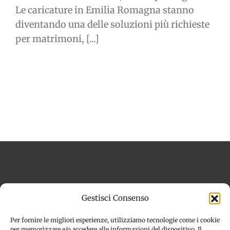
Le caricature in Emilia Romagna stanno
diventando una delle soluzioni più richieste
per matrimoni, [...]
Termini e condizioni
Cookie Policy (UE)
Gestisci Consenso
Imprint
Dichiarazione sulla Privacy (UE)
Disconoscimento
Per fornire le migliori esperienze, utilizziamo tecnologie come i cookie
per memorizzare e/o accedere alle informazioni del dispositivo. Il