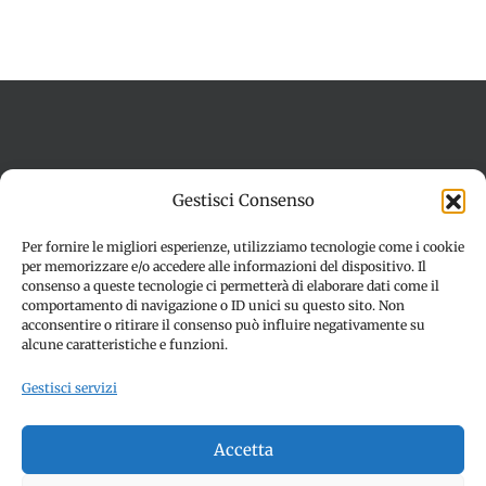
Termini e condizioni
Cookie Policy (UE)
Gestisci Consenso
Imprint
Dichiarazione sulla Privacy (UE)
Disconoscimento
Per fornire le migliori esperienze, utilizziamo tecnologie come i cookie
per memorizzare e/o accedere alle informazioni del dispositivo. Il
consenso a queste tecnologie ci permetterà di elaborare dati come il
comportamento di navigazione o ID unici su questo sito. Non
acconsentire o ritirare il consenso può influire negativamente su
alcune caratteristiche e funzioni.
Gestisci servizi
© Copyright 2012 -
2026 | SPETTACOLI EVENTI - CIVITANOVA
Accetta
MARCHE (MC) - Partita iva: 01907890436 | ALL RIGHTS