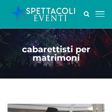
Salta
al
contenuto
cabarettisti per
matrimoni