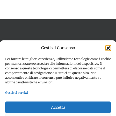
Termini e condizioni
Cookie Policy (UE)
Gestisci Consenso
Imprint
Dichiarazione sulla Privacy (UE)
Disconoscimento
Per fornire le migliori esperienze, utilizziamo tecnologie come i cookie
per memorizzare e/o accedere alle informazioni del dispositivo. Il
consenso a queste tecnologie ci permetterà di elaborare dati come il
comportamento di navigazione o ID unici su questo sito. Non
acconsentire o ritirare il consenso può influire negativamente su
alcune caratteristiche e funzioni.
Gestisci servizi
© Copyright 2012 -
2026 | SPETTACOLI EVENTI - CIVITANOVA
Accetta
MARCHE (MC) - Partita iva: 01907890436 | ALL RIGHTS