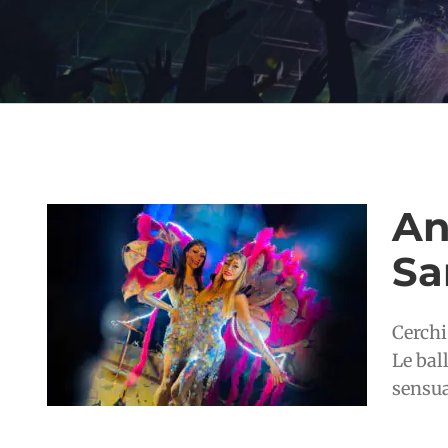
An
Sa
Cerchi
Le bal
sensual