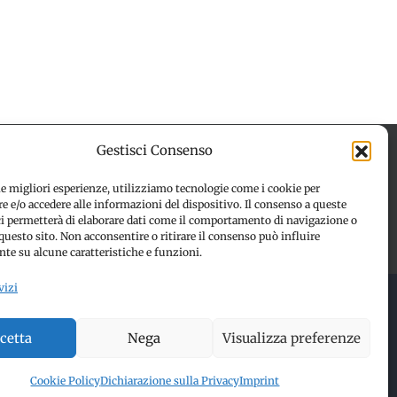
Gestisci Consenso
le migliori esperienze, utilizziamo tecnologie come i cookie per
 e/o accedere alle informazioni del dispositivo. Il consenso a queste
 (UE)
Disconoscimento
ci permetterà di elaborare dati come il comportamento di navigazione o
questo sito. Non acconsentire o ritirare il consenso può influire
te su alcune caratteristiche e funzioni.
vizi
 RESERVED | Made with ❤️ by
Jayconsulting.it
cetta
Nega
Visualizza preferenze
Cookie Policy
Dichiarazione sulla Privacy
Imprint