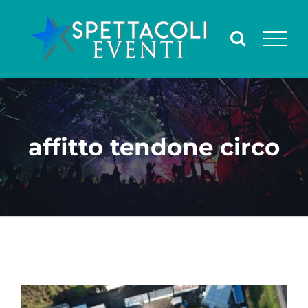
Salta
al
contenuto
affitto tendone circo