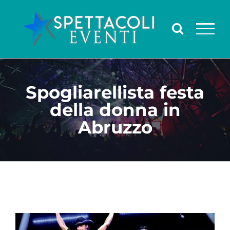
Salta
al
contenuto
Spogliarellista festa
della donna in
Abruzzo
Ingrandisci