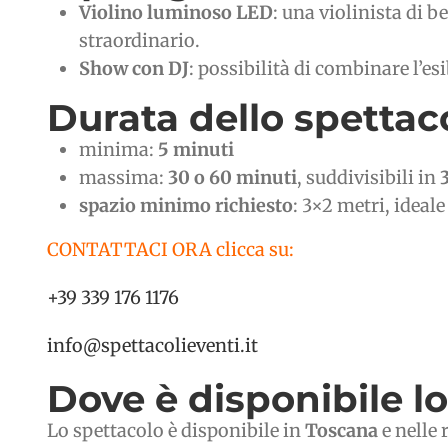
Violino luminoso LED
: una violinista di 
straordinario.
Show con DJ
: possibilità di combinare l’e
Durata dello spettaco
minima:
5 minuti
massima:
30 o 60 minuti
, suddivisibili in
spazio minimo richiesto
: 3×2 metri, ideal
CONTATTACI ORA clicca su:
+39 339 176 1176
info@spettacolieventi.it
Dove è disponibile l
Lo spettacolo è disponibile in
Toscana
e nelle 