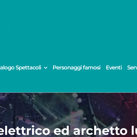
alogo Spettacoli
Personaggi famosi
Eventi
Serv
 elettrico ed archett