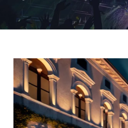
Ingrandisci
immagine