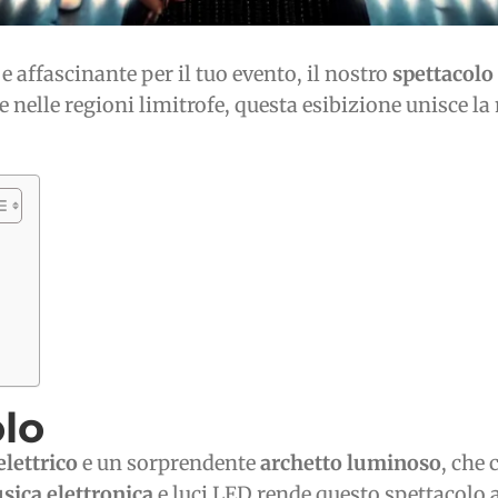
 e affascinante per il tuo evento, il nostro
spettacolo
 e nelle regioni limitrofe, questa esibizione unisce l
lo
elettrico
e un sorprendente
archetto luminoso
, che
sica elettronica
e luci LED rende questo spettacolo a