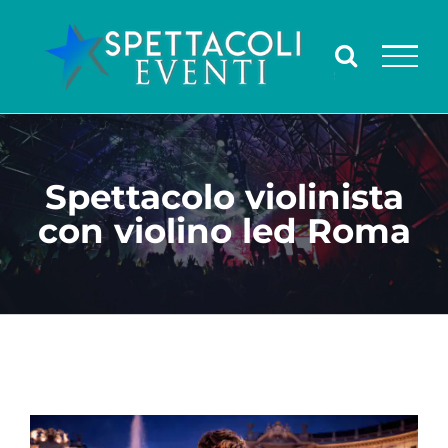
Salta
al
contenuto
Spettacolo violinista
con violino led Roma
Ingrandisci