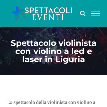
Salta
al
contenuto
Spettacolo violinista
con violino a led e
laser in Liguria
Lo
spettacolo della violinista con violino a