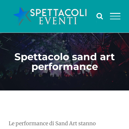
Salta
al
contenuto
Spettacolo sand art
performance
Le performance di Sand Art stanno