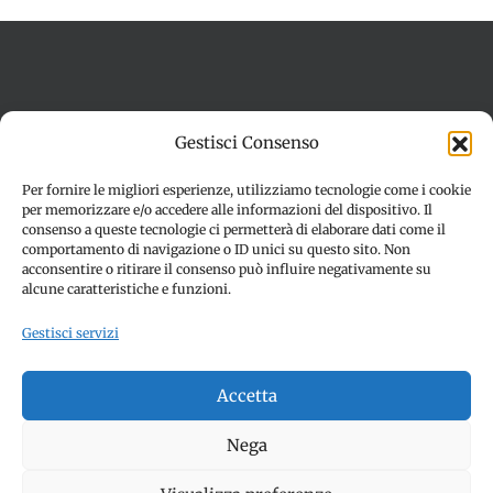
Termini e condizioni
Cookie Policy (UE)
Gestisci Consenso
Imprint
Dichiarazione sulla Privacy (UE)
Disconoscimento
Per fornire le migliori esperienze, utilizziamo tecnologie come i cookie
per memorizzare e/o accedere alle informazioni del dispositivo. Il
consenso a queste tecnologie ci permetterà di elaborare dati come il
comportamento di navigazione o ID unici su questo sito. Non
acconsentire o ritirare il consenso può influire negativamente su
alcune caratteristiche e funzioni.
Gestisci servizi
© Copyright 2012 -
2026 | SPETTACOLI EVENTI - CIVITANOVA
Accetta
MARCHE (MC) - Partita iva: 01907890436 | ALL RIGHTS
RESERVED | Made with ❤️ by
Jayconsulting.it
Nega