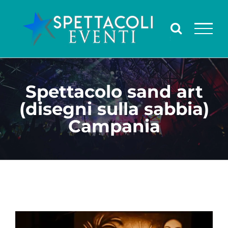
Salta
al
contenuto
Spettacolo sand art
(disegni sulla sabbia)
Campania
Ingrandisci