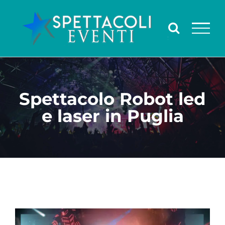
Salta
al
contenuto
Spettacolo Robot led
e laser in Puglia
Ingrandisci