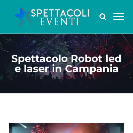
Salta
al
contenuto
Spettacolo Robot led
e laser in Campania
Ingrandisci