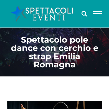
Salta
al
contenuto
Spettacolo pole
dance con cerchio e
strap Emilia
Romagna
Ingrandisci