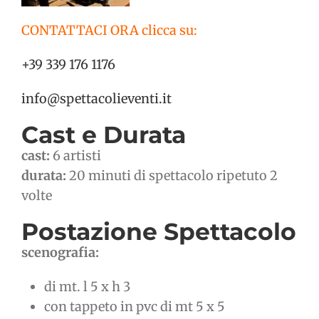
CONTATTACI ORA clicca su:
+39 339 176 1176
info@spettacolieventi.it
Cast e Durata
cast:
6 artisti
durata:
20 minuti di spettacolo ripetuto 2
volte
Postazione Spettacolo
scenografia:
di mt. l 5 x h 3
con tappeto in pvc di mt 5 x 5