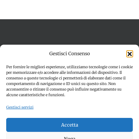
Termini e condizioni
Cookie Policy (UE)
Gestisci Consenso
Imprint
Dichiarazione sulla Privacy (UE)
Disconoscimento
Per fornire le migliori esperienze, utilizziamo tecnologie come i cookie
per memorizzare e/o accedere alle informazioni del dispositivo. Il
consenso a queste tecnologie ci permetterà di elaborare dati come il
comportamento di navigazione o ID unici su questo sito. Non
acconsentire o ritirare il consenso può influire negativamente su
alcune caratteristiche e funzioni.
Gestisci servizi
© Copyright 2012 -
2026 | SPETTACOLI EVENTI - CIVITANOVA
Accetta
MARCHE (MC) - Partita iva: 01907890436 | ALL RIGHTS
RESERVED | Made with ❤️ by
Jayconsulting.it
Nega