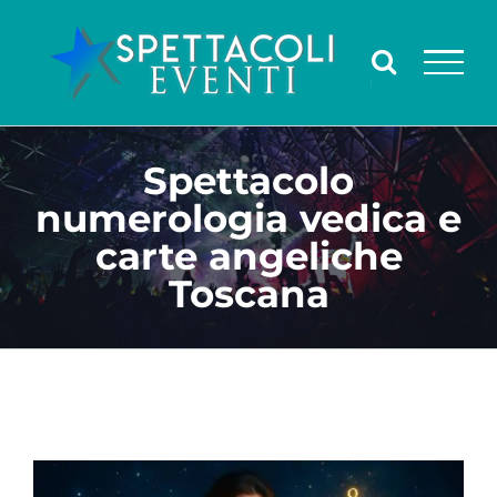
Salta
al
contenuto
Spettacolo
numerologia vedica e
carte angeliche
Toscana
Ingrandisci