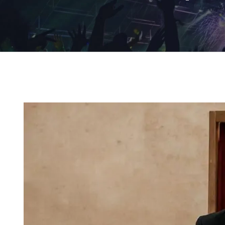
Ingrandisci
immagine