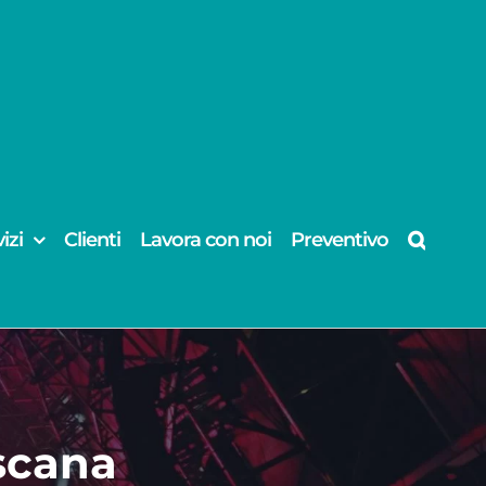
izi
Clienti
Lavora con noi
Preventivo
scana