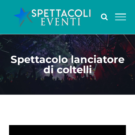
Salta
al
contenuto
Spettacolo lanciatore
di coltelli
Ingrandisci