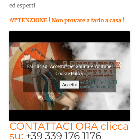
ed esperti.
ATTENZIONE ! Non provate a farlo a casa !
Fai clic su "Accetto" per abilitare Youtube
Cookie Policy
Accetto
CONTATTACI ORA clicca
su:
+39 339 176 1176