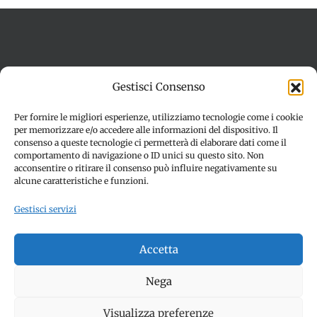
Termini e condizioni
Cookie Policy (UE)
Gestisci Consenso
Imprint
Dichiarazione sulla Privacy (UE)
Disconoscimento
Per fornire le migliori esperienze, utilizziamo tecnologie come i cookie
per memorizzare e/o accedere alle informazioni del dispositivo. Il
consenso a queste tecnologie ci permetterà di elaborare dati come il
comportamento di navigazione o ID unici su questo sito. Non
acconsentire o ritirare il consenso può influire negativamente su
alcune caratteristiche e funzioni.
Gestisci servizi
© Copyright 2012 -
2026 | SPETTACOLI EVENTI - CIVITANOVA
Accetta
MARCHE (MC) - Partita iva: 01907890436 | ALL RIGHTS
RESERVED | Made with ❤️ by
Jayconsulting.it
Nega
Visualizza preferenze