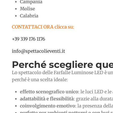
Campania
Molise
Calabria
CONTATTACI ORA clicca su:
+39 339 176 1176
info@spettacolieventi.it
Perché scegliere que
Lo spettacolo delle Farfalle Luminose LED è un’
perché è una scelta ideale:
effetto scenografico unico
: le luci LED e 
adattabilità e flessibilità
: grazie alla dura
coinvolgimento emotivo
: la presenza del
perfetto per ambienti notturni o con luci 