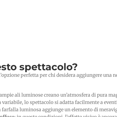
sto spettacolo?
opzione perfetta per chi desidera aggiungere una not
le ampie ali luminose creano un’atmosfera di pura ma
ta variabile, lo spettacolo si adatta facilmente a even
la farfalla luminosa aggiunge un elemento di meravigl
soffuse
: in queste condizioni, l’effetto visivo è anco