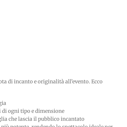
a di incanto e originalità all’evento. Ecco
gia
ti di ogni tipo e dimensione
ia che lascia il pubblico incantato
ra più potente, rendendo lo spettacolo ideale per