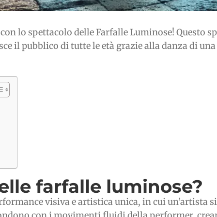
on lo spettacolo delle Farfalle Luminose! Questo spe
sce il pubblico di tutte le età grazie alla danza di un
elle farfalle luminose?
ormance visiva e artistica unica, in cui un’artista si
si fondono con i movimenti fluidi della performer, cr