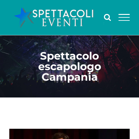
Salta
al
contenuto
Spettacolo
escapologo
Campania
Ingrandisci