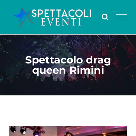
Salta
al
contenuto
Spettacolo drag
queen Rimini
Ingrandisci