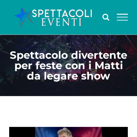
Salta
al
contenuto
Spettacolo divertente
per feste con i Matti
da legare show
Ingrandisci