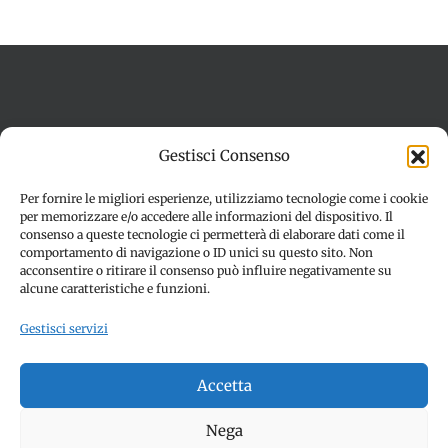
Termini e condizioni
Cookie Policy (UE)
Gestisci Consenso
Imprint
Dichiarazione sulla Privacy (UE)
Disconoscimento
Per fornire le migliori esperienze, utilizziamo tecnologie come i cookie
per memorizzare e/o accedere alle informazioni del dispositivo. Il
consenso a queste tecnologie ci permetterà di elaborare dati come il
comportamento di navigazione o ID unici su questo sito. Non
acconsentire o ritirare il consenso può influire negativamente su
alcune caratteristiche e funzioni.
Gestisci servizi
© Copyright 2012 -
2026 | SPETTACOLI EVENTI - CIVITANOVA
Accetta
MARCHE (MC) - Partita iva: 01907890436 | ALL RIGHTS
RESERVED | Made with ❤️ by
Jayconsulting.it
Nega