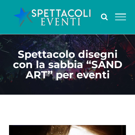
Salta
al
contenuto
Spettacolo disegni
con la sabbia “SAND
ART” per eventi
Ingrandisci