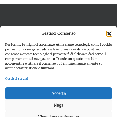
Termini e condizioni
Cookie Policy (UE)
Gestisci Consenso
Imprint
Dichiarazione sulla Privacy (UE)
Disconoscimento
Per fornire le migliori esperienze, utilizziamo tecnologie come i cookie
per memorizzare e/o accedere alle informazioni del dispositivo. Il
consenso a queste tecnologie ci permetterà di elaborare dati come il
comportamento di navigazione o ID unici su questo sito. Non
acconsentire o ritirare il consenso può influire negativamente su
alcune caratteristiche e funzioni.
Gestisci servizi
© Copyright 2012 -
2026 | SPETTACOLI EVENTI - CIVITANOVA
Accetta
MARCHE (MC) - Partita iva: 01907890436 | ALL RIGHTS
RESERVED | Made with ❤️ by
Jayconsulting.it
Nega
Visualizza preferenze