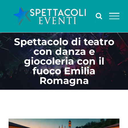
Salta
al
contenuto
Spettacolo di teatro
con danza e
giocoleria con il
fuoco Emilia
Romagna
Ingrandisci