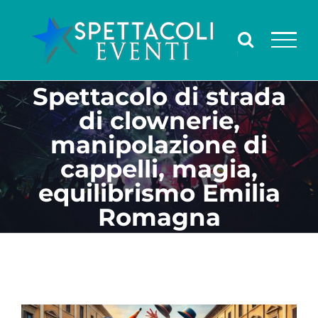
Salta
al
contenuto
Spettacolo di strada
di clownerie,
manipolazione di
cappelli, magia,
equilibrismo Emilia
Romagna
Ingrandisci