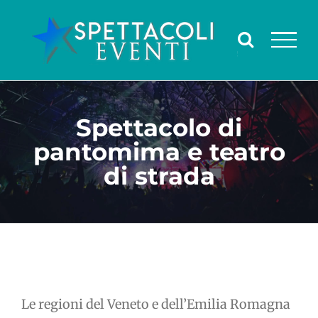
Salta
al
contenuto
Spettacolo di
pantomima e teatro
di strada
Le regioni del Veneto e dell’Emilia Romagna