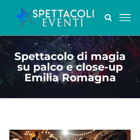
Salta
al
contenuto
Spettacolo di magia
su palco e close-up
Emilia Romagna
Ingrandisci