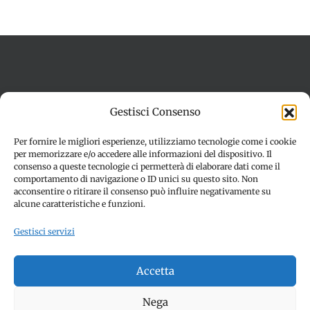
Termini e condizioni
Cookie Policy (UE)
Gestisci Consenso
Imprint
Dichiarazione sulla Privacy (UE)
Disconoscimento
Per fornire le migliori esperienze, utilizziamo tecnologie come i cookie
per memorizzare e/o accedere alle informazioni del dispositivo. Il
consenso a queste tecnologie ci permetterà di elaborare dati come il
comportamento di navigazione o ID unici su questo sito. Non
acconsentire o ritirare il consenso può influire negativamente su
alcune caratteristiche e funzioni.
Gestisci servizi
© Copyright 2012 -
2026 | SPETTACOLI EVENTI - CIVITANOVA
Accetta
MARCHE (MC) - Partita iva: 01907890436 | ALL RIGHTS
RESERVED | Made with ❤️ by
Jayconsulting.it
Nega