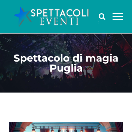
Salta
al
contenuto
Spettacolo di magia
Puglia
Ingrandisci