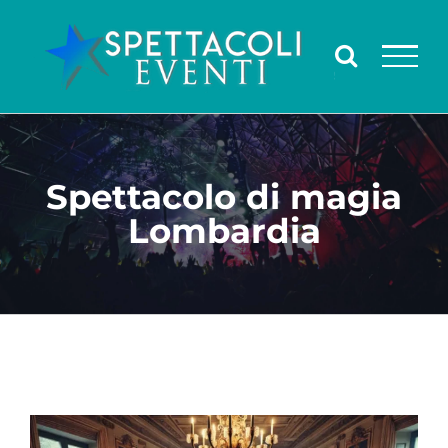
Salta
al
contenuto
Spettacolo di magia
Lombardia
Ingrandisci