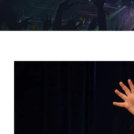
Ingrandisci
immagine